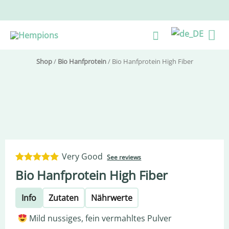
Zum
Inhalt
Ha
Suche
springen
Shop
/
Bio Hanfprotein
/ Bio Hanfprotein High Fiber
Very Good
See reviews
4.90
out of 5
Bio Hanfprotein High Fiber
Info
Zutaten
Nährwerte
Mild nussiges, fein vermahltes Pulver