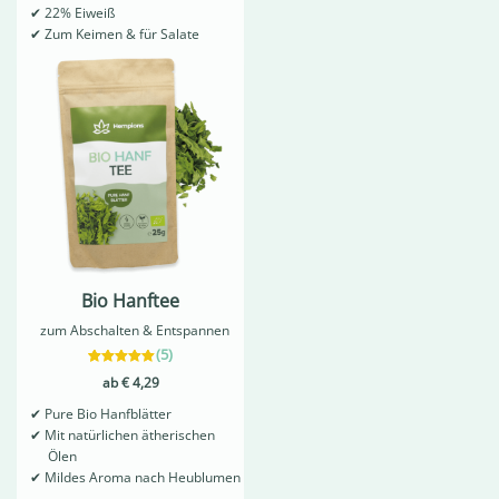
auf
✔
22% Eiweiß
Kundenbewertungen
✔
Zum Keimen & für Salate
Bio Hanftee
zum Abschalten & Entspannen
(
5
)
5
Bewertet mit
ab
€
4,29
5.00
von 5,
✔
Pure Bio Hanfblätter
basierend
auf
✔
Mit natürlichen ätherischen
Kundenbewertungen
Ölen
✔
Mildes Aroma nach Heublumen