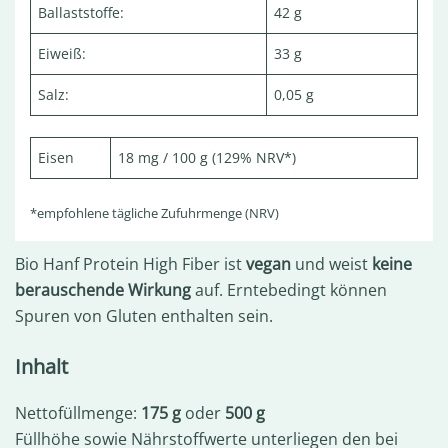
Ballaststoffe:
42 g
Eiweiß:
33 g
Salz:
0,05 g
Eisen
18 mg / 100 g (129% NRV*)
*empfohlene tägliche Zufuhrmenge (NRV)
Bio Hanf Protein High Fiber ist
vegan
und weist
keine
berauschende Wirkung
auf. Erntebedingt können
Spuren von Gluten enthalten sein.
Inhalt
Nettofüllmenge:
175 g
oder
500 g
Füllhöhe sowie Nährstoffwerte unterliegen den bei