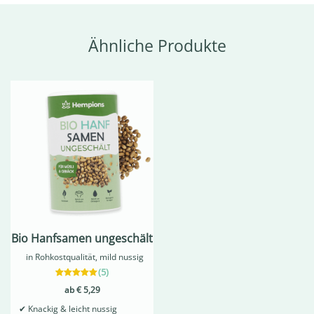
Ähnliche Produkte
Bio Hanfsamen ungeschält
in Rohkostqualität, mild nussig
(
5
)
5
Bewertet mit
ab
€
5,29
5.00
von 5,
✔
Knackig & leicht nussig
basierend