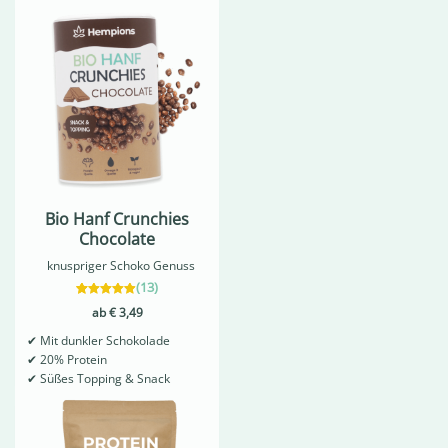
Bio Hanf Crunchies
Chocolate
knuspriger Schoko Genuss
(
13
)
13
Bewertet mit
ab
€
3,49
4.92
von 5,
✔
Mit dunkler Schokolade
basierend
auf
✔
20% Protein
Kundenbewertungen
✔
Süßes Topping & Snack