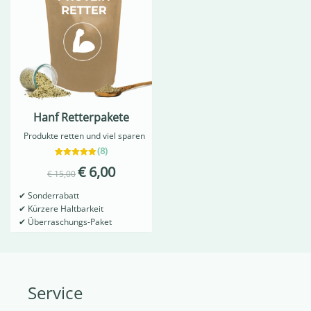
Hanf Retterpakete
Produkte retten und viel sparen
(
8
)
8
Bewertet mit
€
6,00
4.88
€
15,00
von 5,
basierend
✔
Sonderrabatt
auf
Kundenbewertungen
✔
Kürzere Haltbarkeit
✔
Überraschungs-Paket
Service