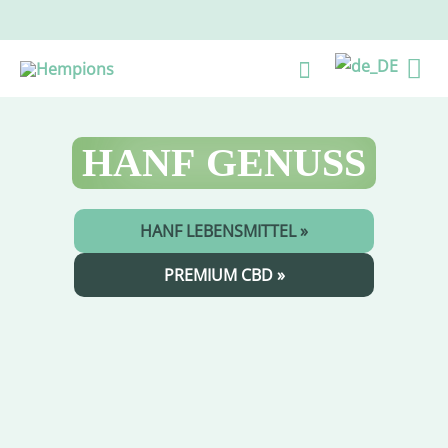
Zum
Inhalt
Ha
Suche
springen
HANF
GENUSS
HANF LEBENSMITTEL »
PREMIUM CBD »