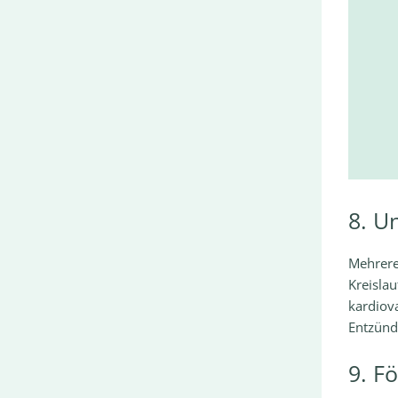
8. U
Mehrere
Kreislau
kardiov
Entzün
9. F