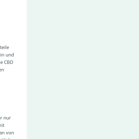
teile
ein und
wie CBD
en
r nur
it
man von