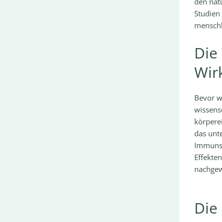
den nat
Studien 
menschl
Die
Wir
Bevor wi
wissens
körpere
das unt
Immunsy
Effekten
nachgew
Die