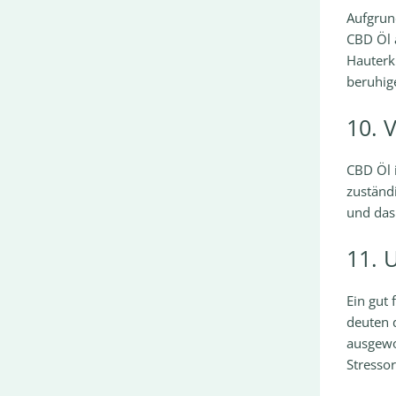
Aufgrun
CBD Öl 
Hauterk
beruhig
10. 
CBD Öl 
zuständ
und das
11. 
Ein gut 
deuten 
ausgewo
Stressor