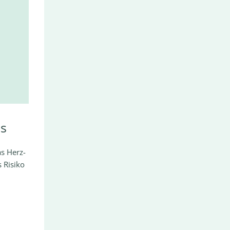
ms
as Herz-
 Risiko