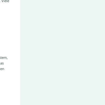
 Viele
stem,
das
ven