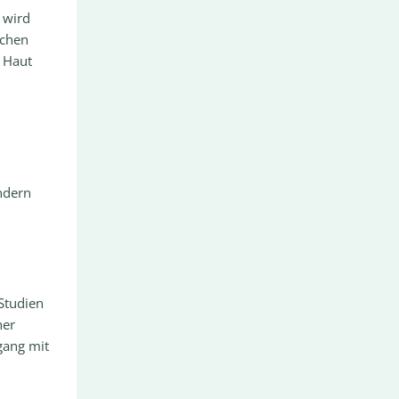
 wird
ichen
 Haut
ndern
Studien
ner
gang mit