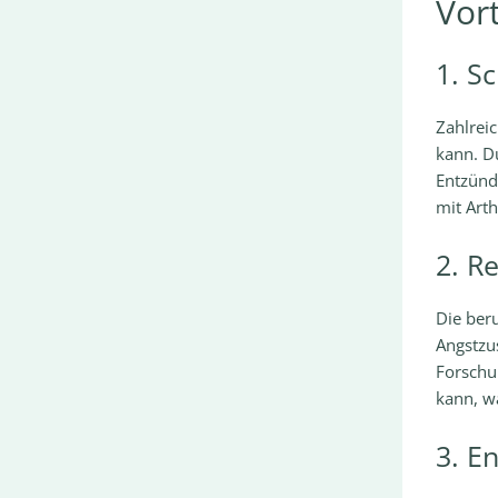
Vor
1. S
Zahlrei
kann. D
Entzünd
mit Art
2. R
Die ber
Angstzu
Forschu
kann, w
3. E