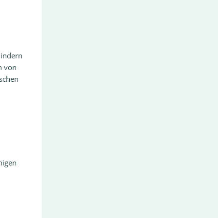
lindern
n von
nschen
higen