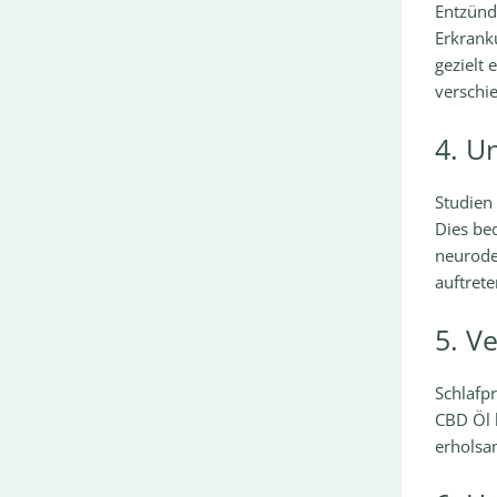
Entzünd
Erkrank
gezielt
verschi
4. U
Studien 
Dies be
neurode
auftret
5. V
Schlafp
CBD Öl k
erholsa