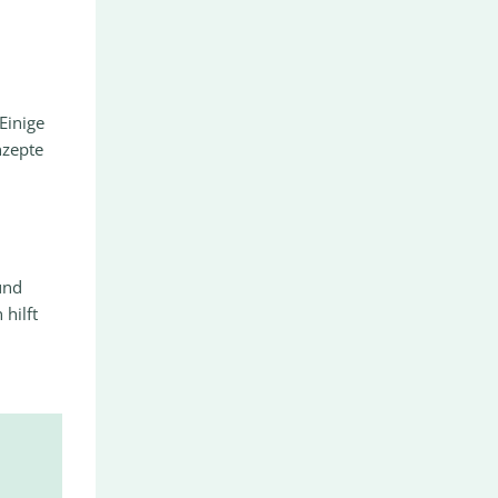
Einige
nzepte
und
hilft