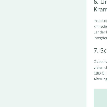
6. U
Kram
Insbeson
klinisch
Länder 
integrier
7. S
Oxidativ
vielen c
CBD Öl, 
Alterun