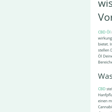
wis
Vor
CBD Öl
wirkungs
bietet. 
stellen 
Öl Dein
Bereiche
Was
CBD
ste
Hanfpfla
einen m
Cannabi