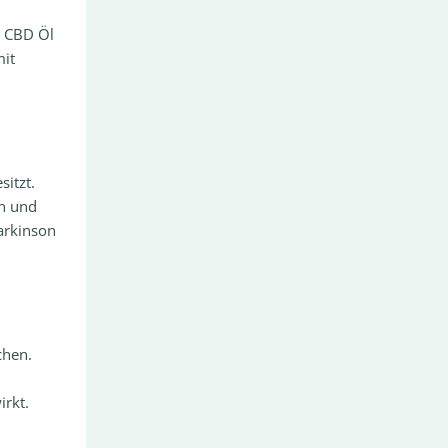
 CBD Öl
it
itzt.
en und
arkinson
chen.
rkt.