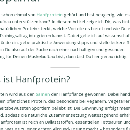
 schon einmal von
Hanfprotein
gehört und bist neugierig, wie e
fbau unterstützen kann? In diesem Artikel zeige ich Dir, was hint
atürlichen Protein steckt, welche Vorteile es bietet und wie Du e
rainingsalltag integrieren kannst. Dabei gehe ich auf wissenschaft
ründe ein, gebe praktische Anwendungstipps und stelle leckere 
nn Du also auf der Suche nach einer nachhaltigen und gesunden
g für Deinen Muskelaufbau bist, dann bist Du hier genau richtig.
 ist Hanfprotein?
tein wird aus den
Samen
der Hanfpflanze gewonnen. Dabei hand
 ein pflanzliches Protein, das besonders bei Veganern, Vegetarie
eitsbewussten Sportlern beliebt ist. Die Gewinnung erfolgt meis
d, sodass die natürliche Zusammensetzung weitestgehend erhal
Hanfprotein ist reich an Ballaststoffen, essentiellen Fettsäuren un
en, was es zu einer echten Allround-Lösung macht – besonders fü