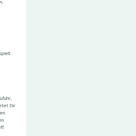
n.
pielt
ufuhr,
etet Dir
fen
en
ff.