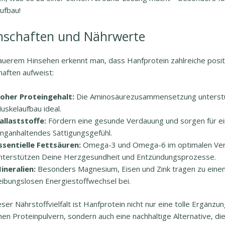
ufbau!
nschaften und Nährwerte
auerem Hinsehen erkennt man, dass Hanfprotein zahlreiche posit
haften aufweist:
oher Proteingehalt:
Die Aminosäurezusammensetzung unterst
uskelaufbau ideal.
allaststoffe:
Fördern eine gesunde Verdauung und sorgen für ei
anganhaltendes Sättigungsgefühl.
ssentielle Fettsäuren:
Omega-3 und Omega-6 im optimalen Verh
nterstützen Deine Herzgesundheit und Entzündungsprozesse.
ineralien:
Besonders Magnesium, Eisen und Zink tragen zu eine
eibungslosen Energiestoffwechsel bei.
ser Nährstoffvielfalt ist Hanfprotein nicht nur eine tolle Ergänzu
hen Proteinpulvern, sondern auch eine nachhaltige Alternative, di