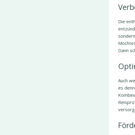
Verb
Die ent
entzünd
sondern 
Möchtes
Dann sc
Opti
Auch wen
es denn
Kombini
Reisprot
versorg
Förd