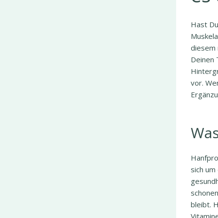
Hast Du
Muskelau
diesem n
Deinen T
Hinterg
vor. We
Ergänzun
Was
Hanfpro
sich um
gesundh
schonen
bleibt. 
Vitamin