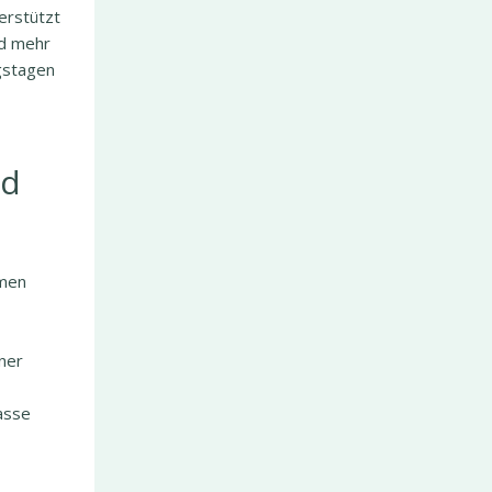
erstützt
nd mehr
ngstagen
nd
amen
ner
asse