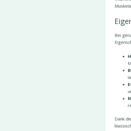
Muskela
Eige
Bei gen
Eigensc
H
M
B
l
E
u
M
r
Dank die
klassisc