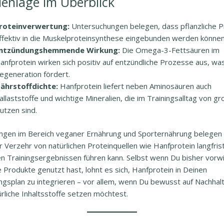
ienlage im Überblick
roteinverwertung:
Untersuchungen belegen, dass pflanzliche P
ffektiv in die Muskelproteinsynthese eingebunden werden können
ntzündungshemmende Wirkung:
Die Omega-3-Fettsäuren im
anfprotein wirken sich positiv auf entzündliche Prozesse aus, wa
egeneration fördert.
ährstoffdichte:
Hanfprotein liefert neben Aminosäuren auch
allaststoffe und wichtige Mineralien, die im Trainingsalltag von g
utzen sind.
ngen im Bereich veganer Ernährung und Sporternährung belegen
 Verzehr von natürlichen Proteinquellen wie Hanfprotein langfrist
n Trainingsergebnissen führen kann. Selbst wenn Du bisher vor
e Produkte genutzt hast, lohnt es sich, Hanfprotein in Deinen
ngsplan zu integrieren – vor allem, wenn Du bewusst auf Nachhalt
rliche Inhaltsstoffe setzen möchtest.