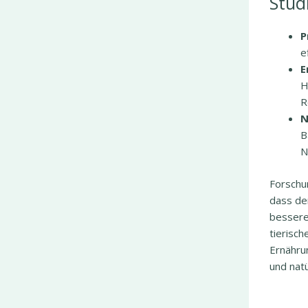
Stud
P
e
E
H
R
N
B
N
Forschu
dass der
bessere
tierisch
Ernähru
und natü