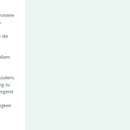
roteine
.
s die
roßem
 zudem,
ig zu
wiegend
igkeit