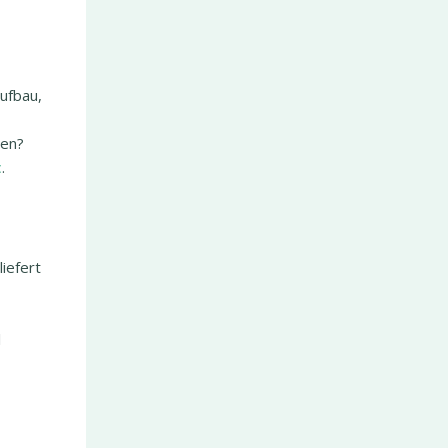
ufbau,
ren?
t
.
iefert
l