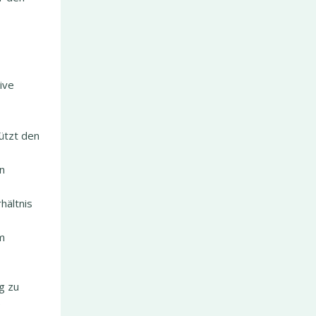
ive
ützt den
n
ältnis
m
ng zu
e