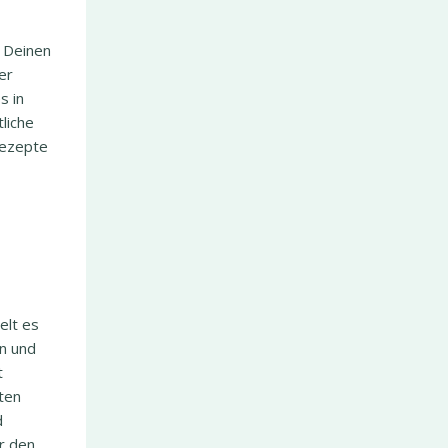
s Deinen
er
s in
liche
Rezepte
elt es
rn und
t
ten
d
r den