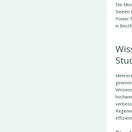
Die Mis
Deinen 
Power fü
in Bestf
Wis
Stu
Mehrere
gewonne
Wissens
hochwert
verbess
Regener
effizien