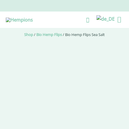
Zum
Inhalt
Ha
Suche
springen
Shop
/
Bio Hemp Flips
/ Bio Hemp Flips Sea Salt