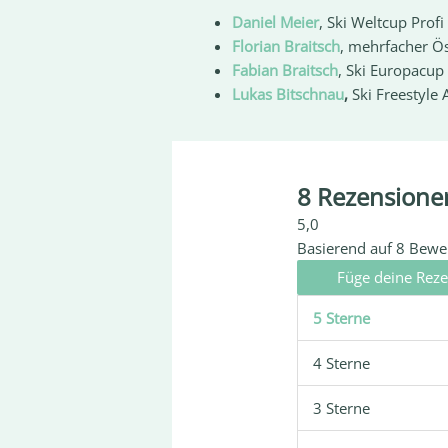
Daniel Meier
, Ski Weltcup Profi
Florian Braitsch
, mehrfacher Ös
Fabian Braitsch
, Ski Europacup
Lukas Bitschnau
,
Ski Freestyle 
8 Rezensione
5,0
Basierend auf 8 Bew
Füge deine Reze
5 Sterne
4 Sterne
3 Sterne