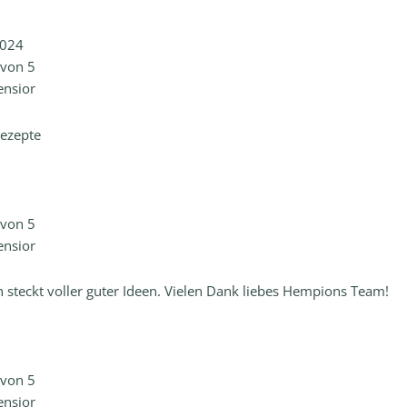
2024
von 5
ension -
Rezepte
von 5
ension -
 steckt voller guter Ideen. Vielen Dank liebes Hempions Team!
von 5
ension -