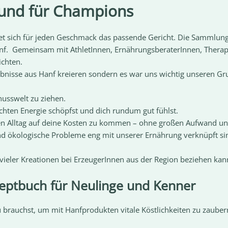
 und für Champions
det sich für jeden Geschmack das passende Gericht. Die Sammlung
nf. Gemeinsam mit AthletInnen, ErnährungsberaterInnen, Thera
ichten.
bnisse aus Hanf kreieren sondern es war uns wichtig unseren Gru
usswelt zu ziehen.
chten Energie schöpfst und dich rundum gut fühlst.
en Alltag auf deine Kosten zu kommen – ohne großen Aufwand und 
 und ökologische Probleme eng mit unserer Ernährung verknüpft sin
 vieler Kreationen bei ErzeugerInnen aus der Region beziehen kan
eptbuch für Neulinge und Kenner
u brauchst, um mit Hanfprodukten vitale Köstlichkeiten zu zauber