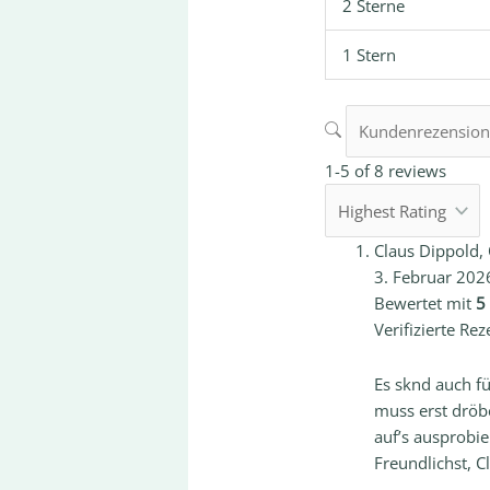
2 Sterne
1 Stern
1-5 of 8 reviews
Claus Dippold, 
3. Februar 202
Bewertet mit
5
Verifizierte Rez
Es sknd auch f
muss erst dröbe
auf’s ausprobie
Freundlichst, C