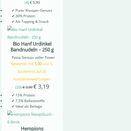
(
4
)
€
5,99
✔
Purer Knusper-Genuss
✔
30% Protein
✔
Als Topping & Snack
Bio Hanf Urdinkel
Bandnudeln – 250 g
Pasta Genuss voller Power
Bewertet mit
5.00
von 5,
basierend auf
20
Kundenbewertungen
€
3,19
Ursprünglicher
Aktueller
(
20
)
€
3,99
Preis
Preis
✔
15% Protein
✔
7,5% Ballaststoffe
war:
ist:
✔
Ideal als Beilage
€ 3,99
€ 3,19.
Hempions