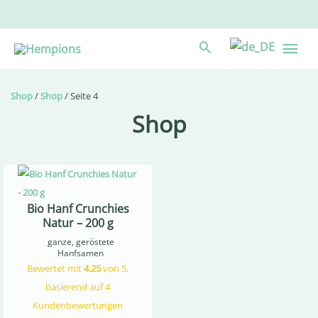
Zum
Inhalt
Hau
springen
Suche
Shop
/
Shop
/ Seite 4
Shop
Bio Hanf Crunchies
Natur – 200 g
ganze, geröstete
Hanfsamen
Bewertet mit
4.25
von 5,
basierend auf
4
Kundenbewertungen