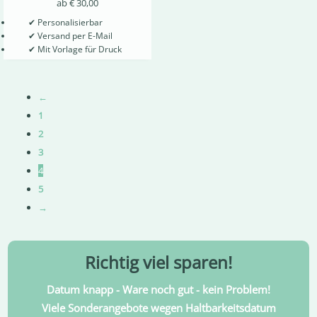
ab
€
30,00
✔
Personalisierbar
✔
Versand per E-Mail
✔
Mit Vorlage für Druck
←
1
2
3
4
5
→
Richtig viel sparen!
Datum knapp - Ware noch gut - kein Problem!
Viele Sonderangebote wegen Haltbarkeitsdatum