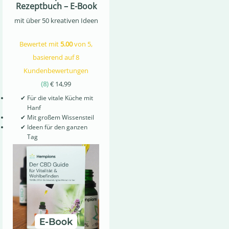
Rezeptbuch – E-Book
mit über 50 kreativen Ideen
Bewertet mit
5.00
von 5,
basierend auf
8
Kundenbewertungen
(
8
)
€
14,99
✔
Für die vitale Küche mit
Hanf
✔
Mit großem Wissensteil
✔
Ideen für den ganzen
Tag