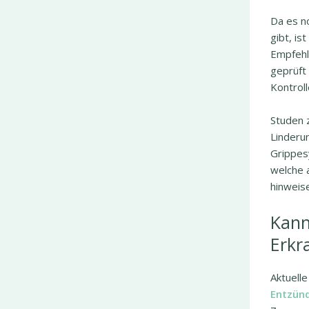
Da es no
gibt, is
Empfehl
geprüft 
Kontroll
Studen 
Linderu
Grippes
welche 
hinweise
Kann
Erkr
Aktuell
Entzün