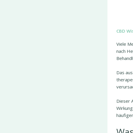
CBD Wi
Viele M
nach He
Behandl
Das aus
therape
verursa
Dieser A
Wirkung
häufige
Was