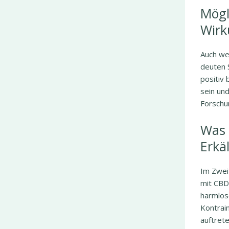
Mögl
Wirk
Auch we
deuten S
positiv 
sein un
Forschu
Was 
Erkä
Im Zwei
mit CBD
harmlos
Kontrai
auftrete