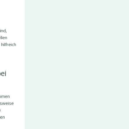
ind,
llen
hilfreich
ei
tomen
hsweise
e
den