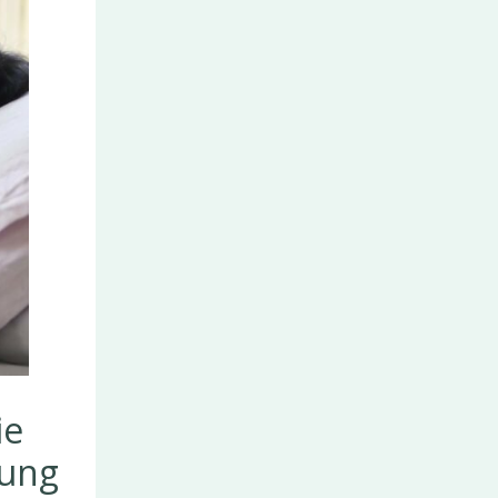
ie
dung