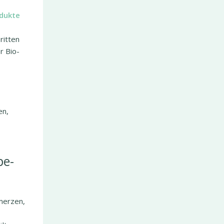
dukte
ritten
r Bio-
en,
pe-
hmerzen,