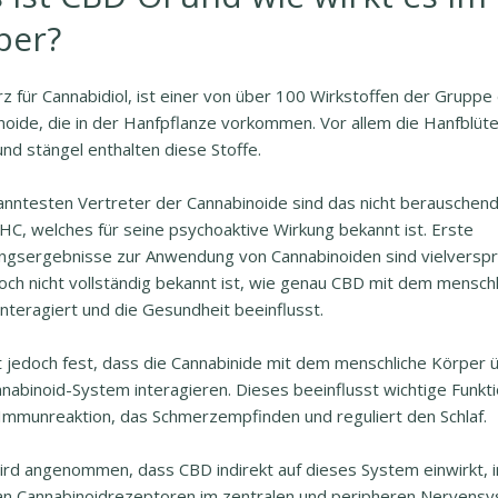
per?
z für Cannabidiol, ist einer von über 100 Wirkstoffen der Gruppe
noide, die in der Hanfpflanze vorkommen. Vor allem die Hanfblüte
und stängel enthalten diese Stoffe.
anntesten Vertreter der Cannabinoide sind das nicht berausche
HC, welches für seine psychoaktive Wirkung bekannt ist. Erste
ngsergebnisse zur Anwendung von Cannabinoiden sind vielversp
och nicht vollständig bekannt ist, wie genau CBD mit dem mensch
nteragiert und die Gesundheit beeinflusst.
t jedoch fest, dass die Cannabinide mit dem menschliche Körper ü
nabinoid-System interagieren. Dieses beeinflusst wichtige Funkt
 Immunreaktion, das Schmerzempfinden und reguliert den Schlaf.
ird angenommen, dass CBD indirekt auf dieses System einwirkt,
 an Cannabinoidrezeptoren im zentralen und peripheren Nervens