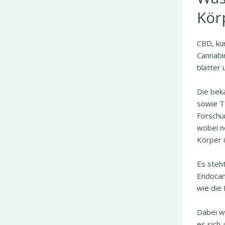
Kör
CBD, kur
Cannabi
blätter 
Die bek
sowie T
Forschu
wobei n
Körper i
Es steh
Endocan
wie die
Dabei w
es sich