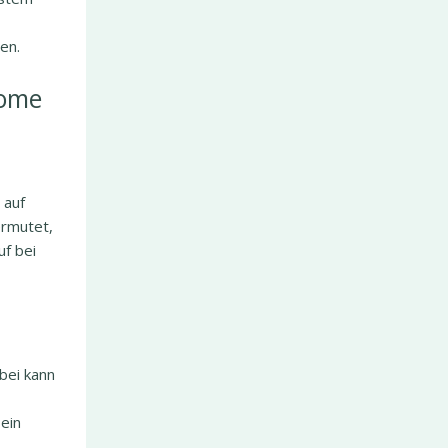
en.
tome
 auf
ermutet,
uf bei
bei kann
ein