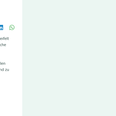
ifelt
iche
len
nd zu