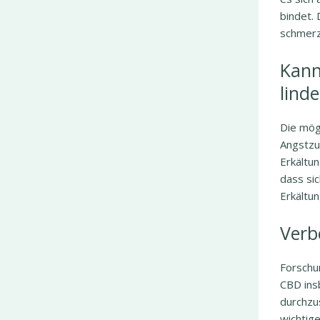
bindet.
schmerz
Kann
lind
Die mög
Angstzu
Erkältu
dass sic
Erkältu
Verb
Forschu
CBD ins
durchzus
wichtig