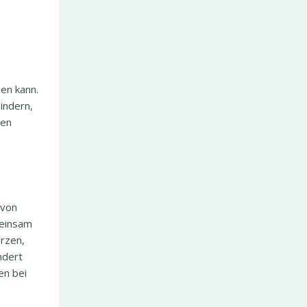
en kann.
indern,
den
 von
meinsam
rzen,
ndert
en bei