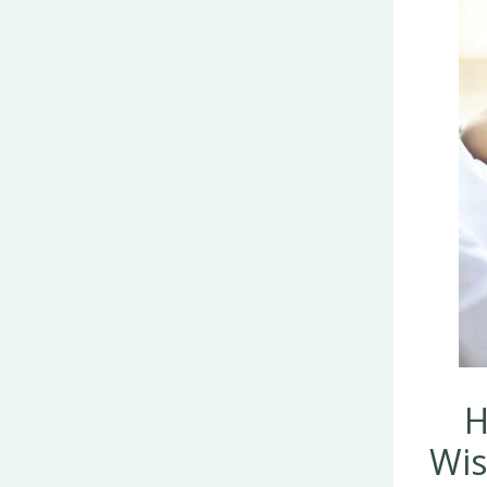
H
Wis