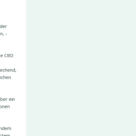
 der
n, -
nde CBD
rechend,
lichen
ber ein
ionen
 indem
ystem