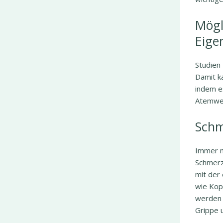
Mögl
Eige
Studien
Damit k
indem e
Atemweg
Schm
Immer m
Schmerz
mit der
wie Kop
werden 
Grippe 